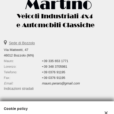
Sede di Bozzolo
Via Matteotti, 47
46012 Bozzolo (MN)
Mauro:
+39 335 653 1771
Lorenzo:
+39 348 3705981
Telefono:
+39 0376 91195
Fax:
+39 0376 91195
Email:
mauro.peraro@gmail.com
Indicazioni stradali
Dati fiscali:
Cookie policy
Autosalone Martino Di Peraro Mauro