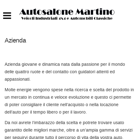
HOME
AUTOCARRI FINO A 75T
Azienda
AUTOCARRI OLTRE 75T
AUTO
Azienda giovane e dinamica nata dalla passione per il mondo
delle quattro ruote e del contatto con guidatori attenti ed
appassionati.
IMBARCAZIONI
Molte energie vengono spese nella ricerca e scelta del prodotto in
un mercato in continua e veloce evoluzione e questo ci permette
ACQUISTIAMO USATO
di poter consigliare il cliente nell’acquisto o nella locazione
dell’auto per il tempo libero o per il lavoro.
ASSISTENZA
Da noi avrete l’imbarazzo della scelta e potrete trovare usato
garantito delle migliori marche, oltre a un’ampia gamma di servizi
CONTATTI
per seguirvi durante tutto il percorso di vita della vostra auto.