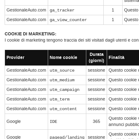
sistema
GestionaleAuto.com
1
Questo c
ga_tracker
GestionaleAuto.com
1
Questo 
ga_view_counter
COOKIE DI MARKETING:
I cookie di marketing tengono traccia dei siti visitati dagli utenti e co
Durata
Provider
Nome cookie
Finalità
(giorni)
GestionaleAuto.com
sessione
Questo cookie d
utm_source
GestionaleAuto.com
sessione
Questo cookie d
utm_medium
GestionaleAuto.com
sessione
Questo cookie d
utm_campaign
GestionaleAuto.com
sessione
Questo cookie d
utm_term
GestionaleAuto.com
sessione
Questo cookie d
utm_content
Questo cookie v
Google
365
IDE
annunci pubblici
Questo cookie ra
Google
sessione
pagead/landing