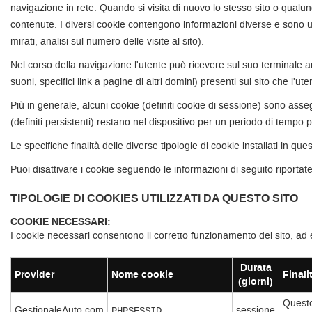
navigazione in rete. Quando si visita di nuovo lo stesso sito o qualunq
contenute. I diversi cookie contengono informazioni diverse e sono uti
mirati, analisi sul numero delle visite al sito).
Nel corso della navigazione l'utente può ricevere sul suo terminale an
suoni, specifici link a pagine di altri domini) presenti sul sito che l'ute
Più in generale, alcuni cookie (definiti cookie di sessione) sono asse
(definiti persistenti) restano nel dispositivo per un periodo di tempo 
Le specifiche finalità delle diverse tipologie di cookie installati in que
Puoi disattivare i cookie seguendo le informazioni di seguito riportate
TIPOLOGIE DI COOKIES UTILIZZATI DA QUESTO SITO
COOKIE NECESSARI:
I cookie necessari consentono il corretto funzionamento del sito, ad 
Durata
Provider
Nome cookie
Finali
(giorni)
Questo
GestionaleAuto.com
sessione
PHPSESSID