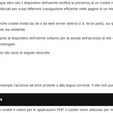
ue altro sito il dispositivo dell'utente verifica la presenza di un cooki
lizzati per scopi differenti (navigazione efficiente nelle pagine di un m
che cookie inviati da siti o da web server diversi (c.d. terze parti), su
nte sta visitando.
gnati al dispositivo dell'utente soltanto per la durata dell'accesso al si
prolungato.
sto sito sono di seguito descritte.
.
esempio l'accesso ad aree protette o alla lingua corrente. Il sito non 
tà
 cookie è nativo per le applicazioni PHP. Il cookie viene utilizzato per m