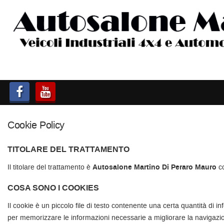
HOME
AUTOCARRI FINO A 75T
AUTOCARRI OLTRE 75T
AUTO
Cookie Policy
IMBARCAZIONI
TITOLARE DEL TRATTAMENTO
ACQUISTIAMO USATO
Il titolare del trattamento è
Autosalone Martino Di Peraro Mauro
co
COSA SONO I COOKIES
ASSISTENZA
Il cookie è un piccolo file di testo contenente una certa quantità di i
per memorizzare le informazioni necessarie a migliorare la navigazione
CONTATTI