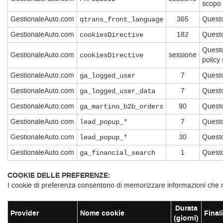
scopo d
GestionaleAuto.com
365
Questo
qtrans_front_language
GestionaleAuto.com
182
Questo
cookiesDirective
Questo
GestionaleAuto.com
sessione
cookiesDirective
policy 
GestionaleAuto.com
7
Questo
ga_logged_user
GestionaleAuto.com
7
Questo
ga_logged_user_data
GestionaleAuto.com
90
Questo
ga_martino_b2b_orders
GestionaleAuto.com
7
Questo
lead_popup_*
GestionaleAuto.com
30
Questo
lead_popup_*
GestionaleAuto.com
1
Questo
ga_financial_search
COOKIE DELLE PREFERENZE:
I cookie di preferenza consentono di memorizzare informazioni che migl
Durata
Provider
Nome cookie
Final
(giorni)