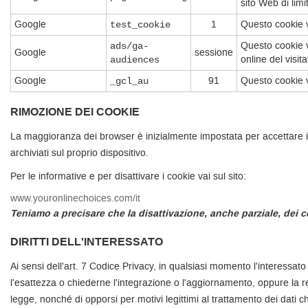
sito Web di limi
Google
1
Questo cookie vi
test_cookie
Questo cookie v
ads/ga-
Google
sessione
online del visita
audiences
Google
91
Questo cookie vi
_gcl_au
RIMOZIONE DEI COOKIE
La maggioranza dei browser è inizialmente impostata per accettare i
archiviati sul proprio dispositivo.
Per le informative e per disattivare i cookie vai sul sito:
www.youronlinechoices.com/it
Teniamo a precisare che la disattivazione, anche parziale, dei c
DIRITTI DELL'INTERESSATO
Ai sensi dell'art. 7 Codice Privacy, in qualsiasi momento l'interessato
l'esattezza o chiederne l'integrazione o l'aggiornamento, oppure la rett
legge, nonché di opporsi per motivi legittimi al trattamento dei dati ch