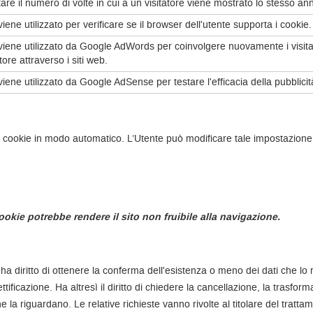
tare il numero di volte in cui a un visitatore viene mostrato lo stesso an
ene utilizzato per verificare se il browser dell'utente supporta i cookie.
iene utilizzato da Google AdWords per coinvolgere nuovamente i visitat
tore attraverso i siti web.
ene utilizzato da Google AdSense per testare l'efficacia della pubblicità s
 cookie in modo automatico. L’Utente può modificare tale impostazione 
ookie potrebbe rendere il sito non fruibile alla navigazione.
 ha diritto di ottenere la conferma dell'esistenza o meno dei dati che lo 
ificazione. Ha altresì il diritto di chiedere la cancellazione, la trasform
e la riguardano. Le relative richieste vanno rivolte al titolare del tratta