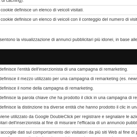
 di caching).
ookie definisce un elenco di veicoli visitati.
cookie definisce un elenco di veicoli con il conteggio del numero di visi
nsentono la visualizzazione di annunci pubblicitari più idonei, in base alle
efinisce l'entità dell'inserzionista di una campagna di remarketing.
efinisce il mezzo utilizzato per una campagna di remarketing (es. news
efinisce il nome della campagna di remarketing.
efinisce la parola chiave che ha prodotto il click in una campagna di r
efinisce la distinzione tra diverse entità che hanno prodotto il clic in 
iene utilizzato da Google DoubleClick per registrare e segnalare le azion
tari dell'inserzionista al fine di misurare l'efficacia di un annuncio pubbl
ccoglie dati sul comportamento dei visitatori da più siti Web al fine di 