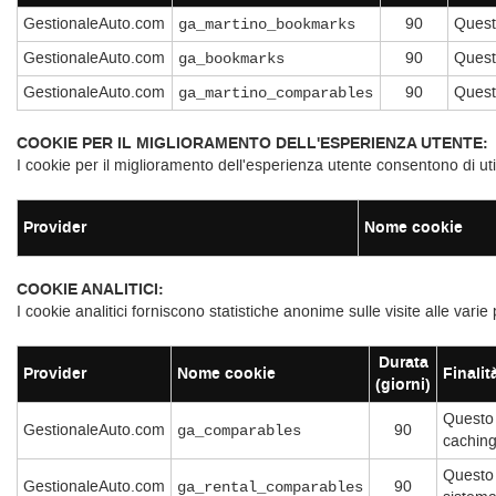
GestionaleAuto.com
90
Questo
ga_martino_bookmarks
GestionaleAuto.com
90
Questo
ga_bookmarks
GestionaleAuto.com
90
Questo
ga_martino_comparables
COOKIE PER IL MIGLIORAMENTO DELL'ESPERIENZA UTENTE:
I cookie per il miglioramento dell'esperienza utente consentono di uti
Provider
Nome cookie
COOKIE ANALITICI:
I cookie analitici forniscono statistiche anonime sulle visite alle varie 
Durata
Provider
Nome cookie
Finalit
(giorni)
Questo 
GestionaleAuto.com
90
ga_comparables
caching
Questo 
GestionaleAuto.com
90
ga_rental_comparables