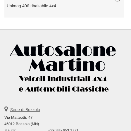
Unimog 406 ribaltabile 4x4
U
Sede di Bozzolo
Via Matteotti, 47
46012 Bozzolo (MN)
Mauro:
+39 335 653 1771