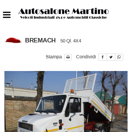
HOME
AUTOCARRI FINO A 75T
BREMACH
50 Ql. 4X4
AUTOCARRI OLTRE 75T
Stampa
Condividi
AUTO
IMBARCAZIONI
ACQUISTIAMO USATO
ASSISTENZA
CONTATTI