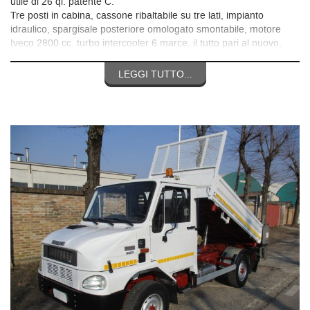
utile di 26 ql. patente C.
Tre posti in cabina, cassone ribaltabile su tre lati, impianto
idraulico, spargisale posteriore omologato smontabile, motore
Iveco 2800 cc. turbo intercooler 6 marce, il tutto pari al nuovo,
unico proprietario.
Per info 3356531771 no mail.
LEGGI TUTTO...