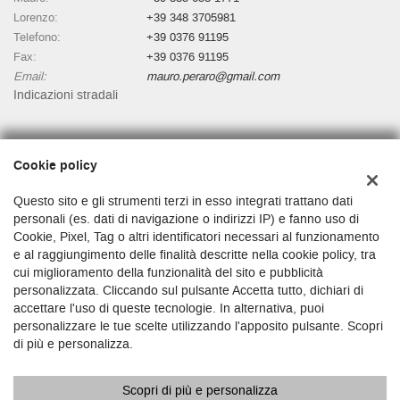
Lorenzo:
+39 348 3705981
Telefono:
+39 0376 91195
Fax:
+39 0376 91195
Email:
mauro.peraro@gmail.com
Indicazioni stradali
Dati fiscali:
Cookie policy
Autosalone Martino Di Peraro Mauro
Via Matteotti, 47, Bozzolo (MN)
Questo sito e gli strumenti terzi in esso integrati trattano dati
C.F/P.IVA:
01481530200
personali (es. dati di navigazione o indirizzi IP) e fanno uso di
Cookie, Pixel, Tag o altri identificatori necessari al funzionamento
Registro delle imprese:
MN
e al raggiungimento delle finalità descritte nella cookie policy, tra
cui miglioramento della funzionalità del sito e pubblicità
personalizzata. Cliccando sul pulsante Accetta tutto, dichiari di
accettare l'uso di queste tecnologie. In alternativa, puoi
personalizzare le tue scelte utilizzando l'apposito pulsante. Scopri
di più e personalizza.
Scopri di più e personalizza
Copyright © 2026 GestionaleAuto.com S.r.l., Tutti i diritti riservati -