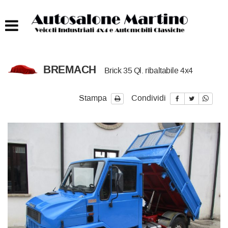
HOME
AUTOCARRI FINO A 75T
BREMACH
Brick 35 Ql. ribaltabile 4x4
AUTOCARRI OLTRE 75T
Stampa
Condividi
AUTO
IMBARCAZIONI
ACQUISTIAMO USATO
ASSISTENZA
CONTATTI