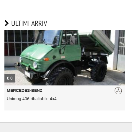
ULTIMI ARRIVI
€ 0
€
MERCEDES-BENZ
Unimog 406 ribaltabile 4x4
U