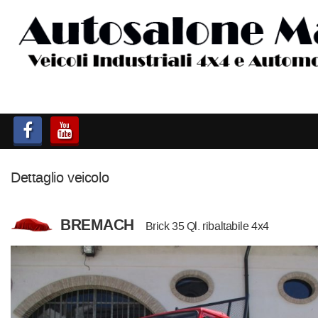
HOME
AUTOCARRI FINO A 75T
AUTOCARRI OLTRE 75T
AUTO
Dettaglio veicolo
IMBARCAZIONI
BREMACH
Brick 35 Ql. ribaltabile 4x4
ACQUISTIAMO USATO
ASSISTENZA
CONTATTI