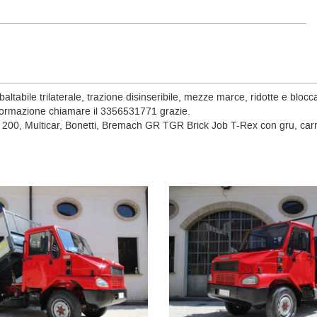
abile trilaterale, trazione disinseribile, mezze marce, ridotte e bloccag
 informazione chiamare il 3356531771 grazie.
 e 200, Multicar, Bonetti, Bremach GR TGR Brick Job T-Rex con gru, ca