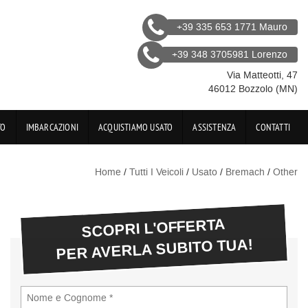
+39 335 653 1771 Mauro
+39 348 3705981 Lorenzo
Via Matteotti, 47
46012 Bozzolo (MN)
TO
IMBARCAZIONI
ACQUISTIAMO USATO
ASSISTENZA
CONTATTI
Home
/
Tutti I Veicoli
/
Usato
/
Bremach
/
Other
SCOPRI L'OFFERTA
PER AVERLA SUBITO TUA!