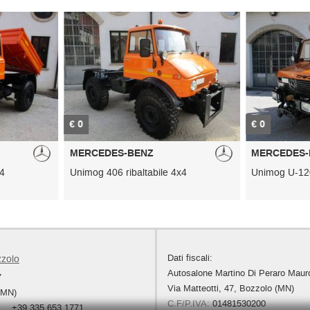
€ 0
€ 0
MERCEDES-BENZ
MERCEDES-
x4
Unimog 406 ribaltabile 4x4
Unimog U-120
Dati fiscali:
zzolo
Autosalone Martino Di Peraro Maur
7
Via Matteotti, 47, Bozzolo (MN)
(MN)
C.F/P.IVA:
01481530200
+39 335 653 1771