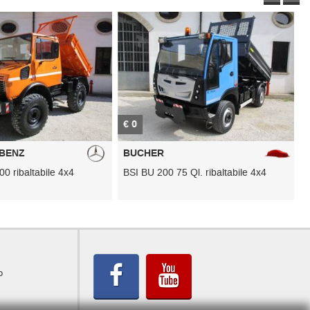
€ 0
€
BENZ
BUCHER
0 ribaltabile 4x4
BSI BU 200 75 Ql. ribaltabile 4x4
J
o