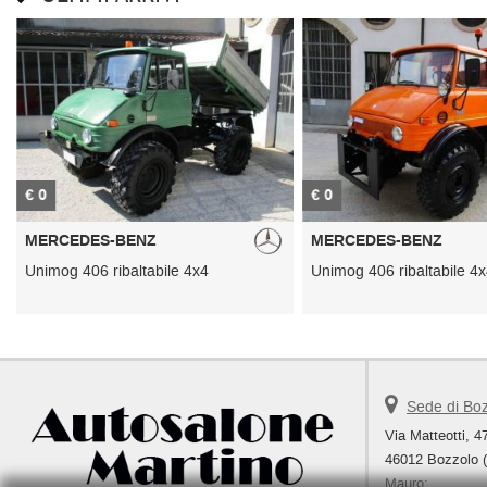
€ 0
€ 0
MERCEDES-BENZ
MERCEDES-BENZ
Unimog 406 ribaltabile 4x4
Unimog 406 ribaltabile 4
Sede di Bo
Via Matteotti, 4
46012 Bozzolo 
Mauro: