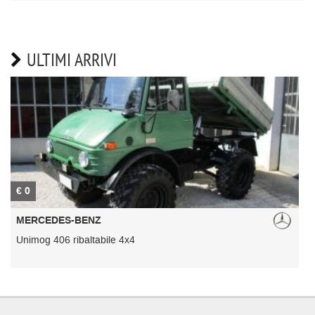
ULTIMI ARRIVI
€ 0
€
MERCEDES-BENZ
Unimog 406 ribaltabile 4x4
U