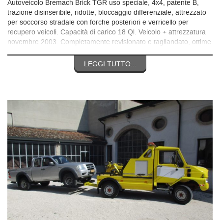
Autoveicolo Bremach Brick TGR uso speciale, 4x4, patente B,
trazione disinseribile, ridotte, bloccaggio differenziale, attrezzato
per soccorso stradale con forche posteriori e verricello per
recupero veicoli. Capacità di carico 18 Ql. Veicolo + attrezzatura
novembre 2003. Completamente revisionato e tagliandato, ottime
condizioni, con soli 52.000 Km da nuovo. Per qualsiasi
informazione chiamare il 3356531771, no mail, no messaggi
LEGGI TUTTO...
grazie.