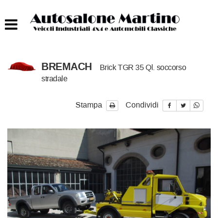
HOME
AUTOCARRI FINO A 75T
BREMACH
Brick TGR 35 Ql. soccorso
AUTOCARRI OLTRE 75T
stradale
AUTO
Stampa
Condividi
IMBARCAZIONI
ACQUISTIAMO USATO
ASSISTENZA
CONTATTI