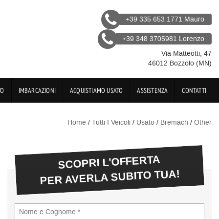
+39 335 653 1771 Mauro
+39 348 3705981 Lorenzo
Via Matteotti, 47
46012 Bozzolo (MN)
TO
IMBARCAZIONI
ACQUISTIAMO USATO
ASSISTENZA
CONTATTI
Home
/
Tutti I Veicoli
/
Usato
/
Bremach
/
Other
SCOPRI L'OFFERTA
PER AVERLA SUBITO TUA!