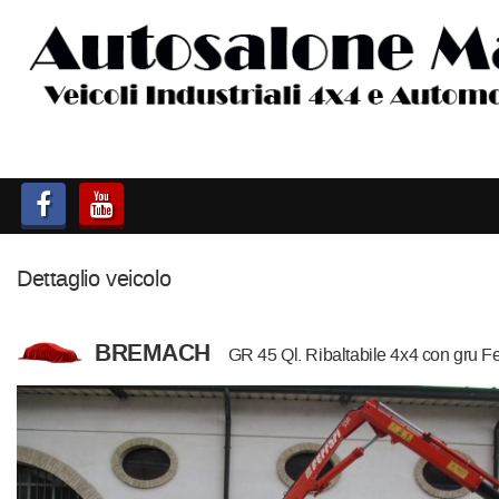
HOME
AUTOCARRI FINO A 75T
AUTOCARRI OLTRE 75T
AUTO
Dettaglio veicolo
IMBARCAZIONI
BREMACH
GR 45 Ql. Ribaltabile 4x4 con gru Fe
ACQUISTIAMO USATO
ASSISTENZA
CONTATTI