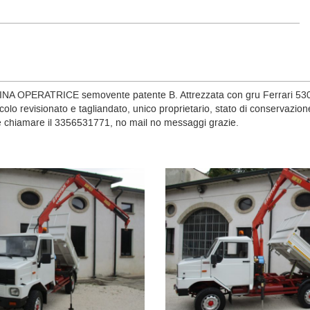
NA OPERATRICE semovente patente B. Attrezzata con gru Ferrari 530 A1
eicolo revisionato e tagliandato, unico proprietario, stato di conservazi
ne chiamare il 3356531771, no mail no messaggi grazie.