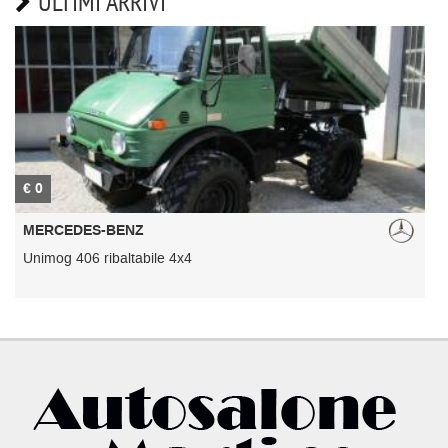
ULTIMI ARRIVI
€ 0
€
MERCEDES-BENZ
Unimog 406 ribaltabile 4x4
U