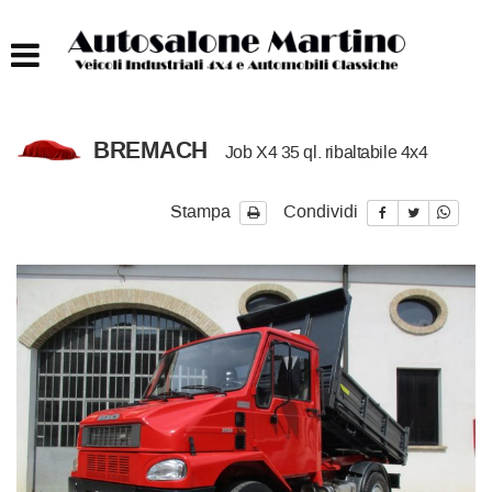
HOME
AUTOCARRI FINO A 75T
BREMACH
Job X4 35 ql. ribaltabile 4x4
AUTOCARRI OLTRE 75T
Stampa
Condividi
AUTO
IMBARCAZIONI
ACQUISTIAMO USATO
ASSISTENZA
CONTATTI