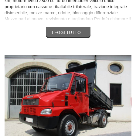
km, motore Iveco 2800 cc. turbo intercooler.Veicolo unico
proprietario con cassone ribaltabile trilaterale, trazione integrale
disinseribile, mezze marce, ridotte, bloccaggio differenziale.
Mezzo pari al nuovo, revisionato e tagliandato.Per info chiamare il
3356531771, no mail, no messaggi grazie, solo chiamate.
LEGGI TUTTO...