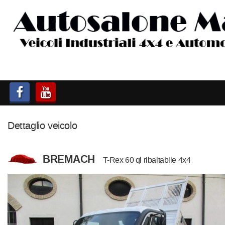
HOME
AUTOCARRI FINO A 75T
AUTOCARRI OLTRE 75T
AUTO
Dettaglio veicolo
IMBARCAZIONI
BREMACH
T-Rex 60 ql ribaltabile 4x4
ACQUISTIAMO USATO
ASSISTENZA
CONTATTI