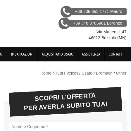
+39 335 653 1771 Mauro
+39 348 3705981 Lorenzo
Via Matteotti, 47
46012 Bozzolo (MN)
TO
IMBARCAZIONI
ACQUISTIAMO USATO
ASSISTENZA
CONTATTI
Home
/
Tutti I Veicoli
/
Usato
/
Bremach
/
Other
SCOPRI L'OFFERTA
PER AVERLA SUBITO TUA!