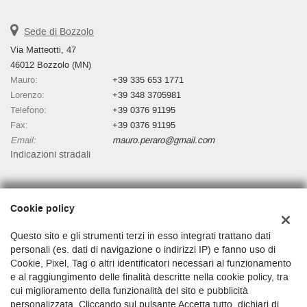
Sede di Bozzolo
Via Matteotti, 47
46012 Bozzolo (MN)
Mauro:
+39 335 653 1771
Lorenzo:
+39 348 3705981
Telefono:
+39 0376 91195
Fax:
+39 0376 91195
Email:
mauro.peraro@gmail.com
Indicazioni stradali
Dati fiscali:
Cookie policy
Autosalone Martino Di Peraro Mauro
Via Matteotti, 47, Bozzolo (MN)
Questo sito e gli strumenti terzi in esso integrati trattano dati
C.F/P.IVA:
01481530200
personali (es. dati di navigazione o indirizzi IP) e fanno uso di
Cookie, Pixel, Tag o altri identificatori necessari al funzionamento
Registro delle imprese:
MN
e al raggiungimento delle finalità descritte nella cookie policy, tra
cui miglioramento della funzionalità del sito e pubblicità
personalizzata. Cliccando sul pulsante Accetta tutto, dichiari di