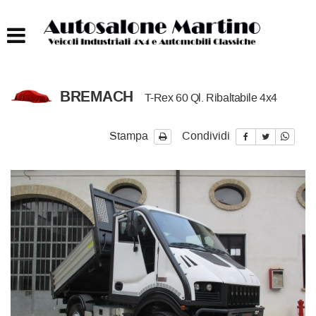
HOME
AUTOCARRI FINO A 75T
BREMACH
T-Rex 60 Ql. Ribaltabile 4x4
AUTOCARRI OLTRE 75T
Stampa
Condividi
AUTO
IMBARCAZIONI
ACQUISTIAMO USATO
ASSISTENZA
CONTATTI