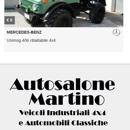
€ 0
€
MERCEDES-BENZ
Unimog 406 ribaltabile 4x4
U