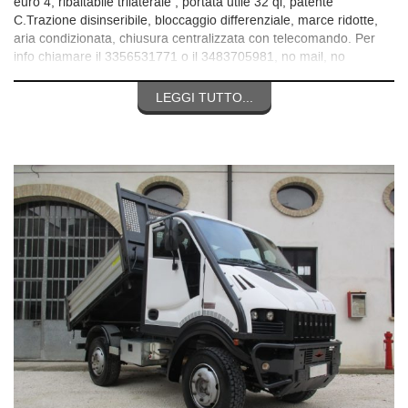
euro 4, ribaltabile trilaterale , portata utile 32 ql, patente
C.Trazione disinseribile, bloccaggio differenziale, marce ridotte,
aria condizionata, chiusura centralizzata con telecomando. Per
info chiamare il 3356531771 o il 3483705981, no mail, no
messaggi, solo chiamate grazie.
LEGGI TUTTO...