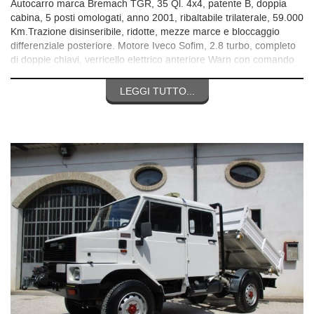
Autocarro marca Bremach TGR, 35 Ql. 4x4, patente B, doppia
cabina, 5 posti omologati, anno 2001, ribaltabile trilaterale, 59.000
Km.Trazione disinseribile, ridotte, mezze marce e bloccaggio
differenziale posteriore. Motore Iveco Sofim, 2.8 turbo, completo
di doppie chiavi, verricello elettrico anteriore Warn con comando
in cabina e kit di gancio traino a sfera, entrambi omologati a
libretto.Veicolo in perfette condizoni generali, per qualsiasi
LEGGI TUTTO...
informazione chiamare il 3356531771 o il 3483705981.