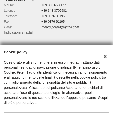
Mauro:
+39 335 653 1771
Lorenzo:
+39 348 3705981
Telefono:
+39 0376 91195
Fax:
+39 0376 91195
Email:
mauro.peraro@gmail.com
Indicazioni stradali
Dati fiscali:
Cookie policy
Autosalone Martino Di Peraro Mauro
Via Matteotti, 47, Bozzolo (MN)
Questo sito e gli strumenti terzi in esso integrati trattano dati
C.F/P.IVA:
01481530200
personali (es. dati di navigazione o indirizzi IP) e fanno uso di
Cookie, Pixel, Tag o altri identificatori necessari al funzionamento
Registro delle imprese:
MN
e al raggiungimento delle finalità descritte nella cookie policy, tra
cui miglioramento della funzionalità del sito e pubblicità
personalizzata. Cliccando sul pulsante Accetta tutto, dichiari di
accettare l'uso di queste tecnologie. In alternativa, puoi
personalizzare le tue scelte utilizzando l'apposito pulsante. Scopri
di più e personalizza.