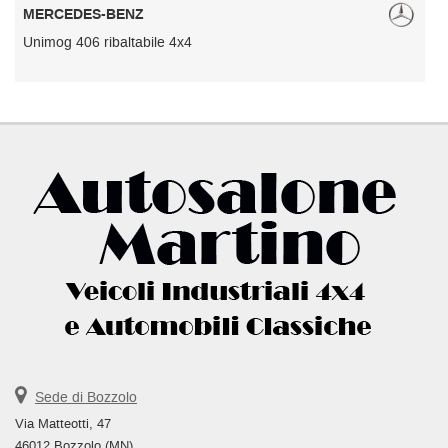
MERCEDES-BENZ
Unimog 406 ribaltabile 4x4
U
Sede di Bozzolo
Via Matteotti, 47
46012 Bozzolo (MN)