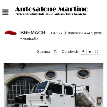
HOME
AUTOCARRI FINO A 75T
BREMACH
TGR 35 Ql. ribaltabile 4x4 5 posti
AUTOCARRI OLTRE 75T
+ verricello
AUTO
Stampa
Condividi
IMBARCAZIONI
ACQUISTIAMO USATO
ASSISTENZA
CONTATTI