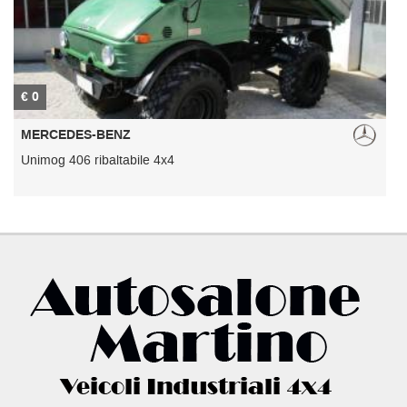
€ 0
€
MERCEDES-BENZ
Unimog 406 ribaltabile 4x4
U