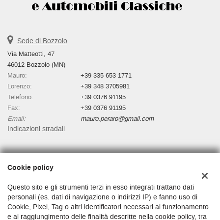
Sede di Bozzolo
Via Matteotti, 47
46012 Bozzolo (MN)
Mauro:
+39 335 653 1771
Lorenzo:
+39 348 3705981
Telefono:
+39 0376 91195
Fax:
+39 0376 91195
Email:
mauro.peraro@gmail.com
Indicazioni stradali
Dati fiscali:
Cookie policy
Autosalone Martino Di Peraro Mauro
Via Matteotti, 47, Bozzolo (MN)
Questo sito e gli strumenti terzi in esso integrati trattano dati
C.F/P.IVA:
01481530200
personali (es. dati di navigazione o indirizzi IP) e fanno uso di
Cookie, Pixel, Tag o altri identificatori necessari al funzionamento
Registro delle imprese:
MN
e al raggiungimento delle finalità descritte nella cookie policy, tra