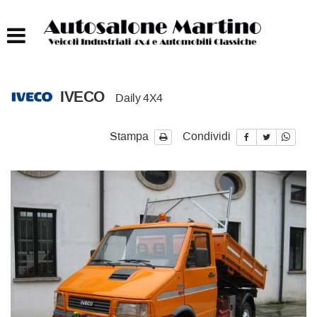
HOME
AUTOCARRI FINO A 75T
IVECO
Daily 4X4
AUTOCARRI OLTRE 75T
Stampa
Condividi
AUTO
IMBARCAZIONI
ACQUISTIAMO USATO
ASSISTENZA
CONTATTI