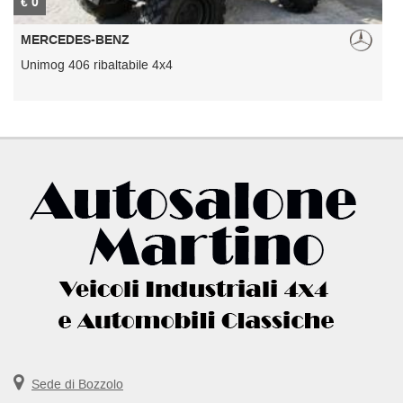
€ 0
€
MERCEDES-BENZ
Unimog 406 ribaltabile 4x4
U
Sede di Bozzolo