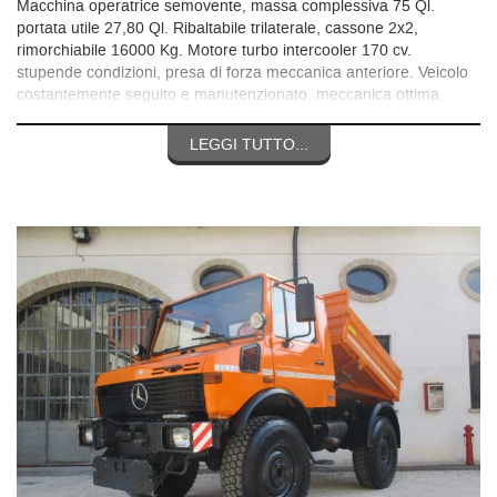
Macchina operatrice semovente, massa complessiva 75 Ql.
portata utile 27,80 Ql. Ribaltabile trilaterale, cassone 2x2,
rimorchiabile 16000 Kg. Motore turbo intercooler 170 cv.
stupende condizioni, presa di forza meccanica anteriore. Veicolo
costantemente seguito e manutenzionato, meccanica ottima,
pronta consegna. Per qualsiasi info chiamare il 3356531771, no
mail, no messaggi, solo chiamate grazie.
LEGGI TUTTO...