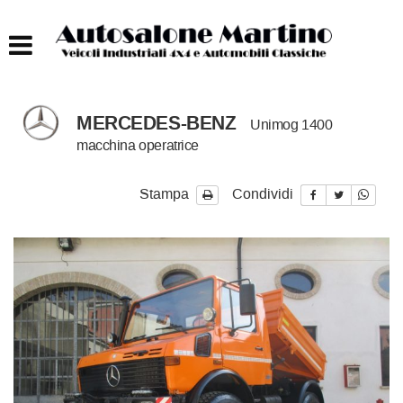
HOME
AUTOCARRI FINO A 75T
MERCEDES-BENZ
Unimog 1400
AUTOCARRI OLTRE 75T
macchina operatrice
AUTO
Stampa
Condividi
IMBARCAZIONI
ACQUISTIAMO USATO
ASSISTENZA
CONTATTI