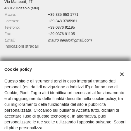
Via Matteotti, 47
46012 Bozzolo (MN)
Mauro:
+39 335 653 1771
Lorenzo:
+39 348 3705981
Telefono:
+39 0376 91195
Fax:
+39 0376 91195
Email:
mauro.peraro@gmail.com
Indicazioni stradali
Dati fiscali:
Cookie policy
Autosalone Martino Di Peraro Mauro
Via Matteotti, 47, Bozzolo (MN)
Questo sito e gli strumenti terzi in esso integrati trattano dati
C.F/P.IVA:
01481530200
personali (es. dati di navigazione o indirizzi IP) e fanno uso di
Cookie, Pixel, Tag o altri identificatori necessari al funzionamento
Registro delle imprese:
MN
e al raggiungimento delle finalità descritte nella cookie policy, tra
cui miglioramento della funzionalità del sito e pubblicità
personalizzata. Cliccando sul pulsante Accetta tutto, dichiari di
accettare l'uso di queste tecnologie. In alternativa, puoi
personalizzare le tue scelte utilizzando l'apposito pulsante. Scopri
di più e personalizza.