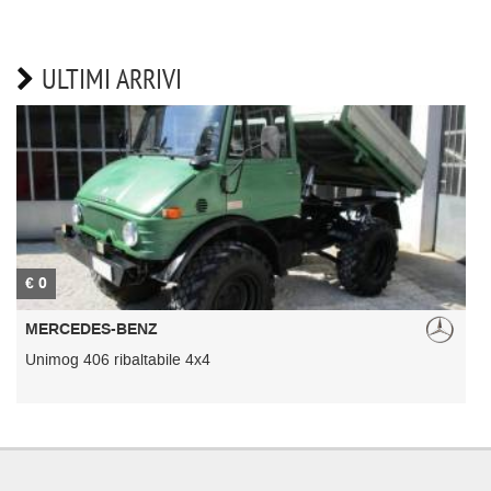
ULTIMI ARRIVI
€ 0
€
MERCEDES-BENZ
Unimog 406 ribaltabile 4x4
U