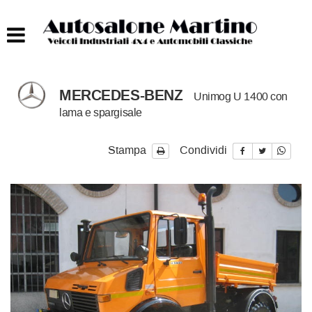
HOME
AUTOCARRI FINO A 75T
MERCEDES-BENZ
Unimog U 1400 con
AUTOCARRI OLTRE 75T
lama e spargisale
AUTO
Stampa
Condividi
IMBARCAZIONI
ACQUISTIAMO USATO
ASSISTENZA
CONTATTI