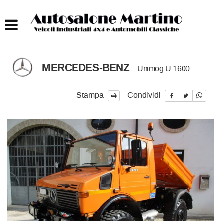
HOME
AUTOCARRI FINO A 75T
MERCEDES-BENZ
Unimog U 1600
AUTOCARRI OLTRE 75T
Stampa
Condividi
AUTO
IMBARCAZIONI
ACQUISTIAMO USATO
ASSISTENZA
CONTATTI