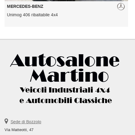
MERCEDES-BENZ
Unimog 406 ribaltabile 4x4
U
Sede di Bozzolo
Via Matteotti, 47