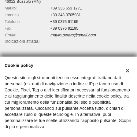
46012 Bozzolo (MN)
Mauro:
+39 335 653 1771
Lorenzo:
+39 348 3705981
Telefono:
+39 0376 91195
Fax:
+39 0376 91195
Email:
mauro.peraro@gmail.com
Indicazioni stradali
Dati fiscali:
Cookie policy
Autosalone Martino Di Peraro Mauro
Via Matteotti, 47, Bozzolo (MN)
Questo sito e gli strumenti terzi in esso integrati trattano dati
C.F/P.IVA:
01481530200
personali (es. dati di navigazione o indirizzi IP) e fanno uso di
Cookie, Pixel, Tag o altri identificatori necessari al funzionamento
Registro delle imprese:
MN
e al raggiungimento delle finalità descritte nella cookie policy, tra
cui miglioramento della funzionalità del sito e pubblicità
personalizzata. Cliccando sul pulsante Accetta tutto, dichiari di
accettare l'uso di queste tecnologie. In alternativa, puoi
personalizzare le tue scelte utilizzando l'apposito pulsante. Scopri
di più e personalizza.