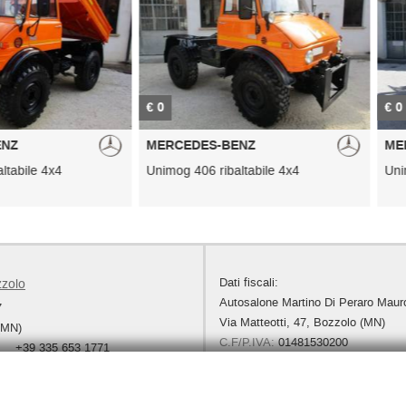
€ 0
€ 0
MERCEDES-BENZ
MERCEDES-
x4
Unimog 406 ribaltabile 4x4
Unimog U-120
Dati fiscali:
zzolo
Autosalone Martino Di Peraro Maur
7
Via Matteotti, 47, Bozzolo (MN)
(MN)
C.F/P.IVA:
01481530200
+39 335 653 1771
Registro delle imprese:
MN
+39 348 3705981
+39 0376 91195