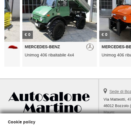
€ 0
€ 0
MERCEDES-BENZ
MERCEDES-BENZ
Unimog 406 ribaltabile 4x4
Unimog 406 ribaltabile 4
Sede di Bo
Via Matteotti, 4
46012 Bozzolo 
Mauro:
Lorenzo:
Cookie policy
Telefono: