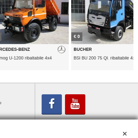
€ 0
€
BENZ
BUCHER
0 ribaltabile 4x4
BSI BU 200 75 Ql. ribaltabile 4x4
J
o