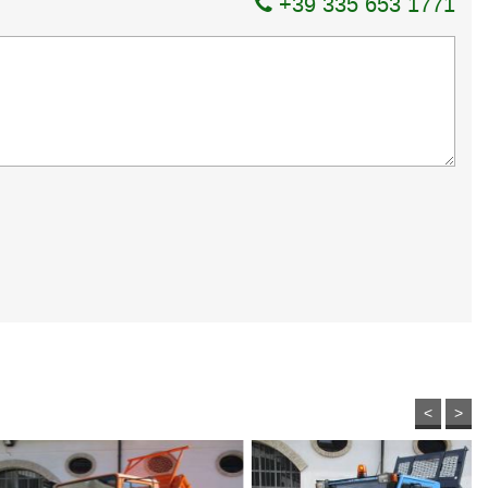
+39 335 653 1771
<
>