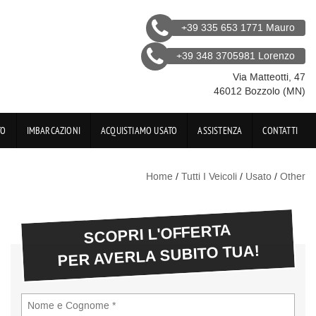
+39 335 653 1771 Mauro
+39 348 3705981 Lorenzo
Via Matteotti, 47
46012 Bozzolo (MN)
TO
IMBARCAZIONI
ACQUISTIAMO USATO
ASSISTENZA
CONTATTI
Home
/
Tutti I Veicoli
/
Usato
/
Other
SCOPRI L'OFFERTA
PER AVERLA SUBITO TUA!