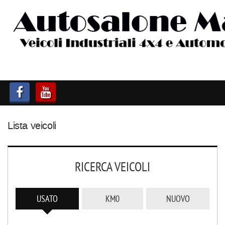
HOME
AUTOCARRI FINO A 75T
AUTOCARRI OLTRE 75T
AUTO
Lista veicoli
IMBARCAZIONI
ACQUISTIAMO USATO
RICERCA VEICOLI
ASSISTENZA
USATO
KM0
NUOVO
CONTATTI