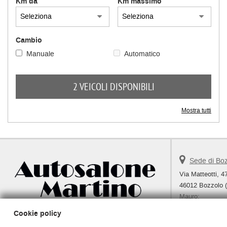
Km da
Km massimo
Cambio
Manuale
Automatico
2 VEICOLI DISPONIBILI
Mostra tutti
Sede di Bo
Via Matteotti, 4
46012 Bozzolo 
Mauro:
Lorenzo:
Cookie policy
Telefono: