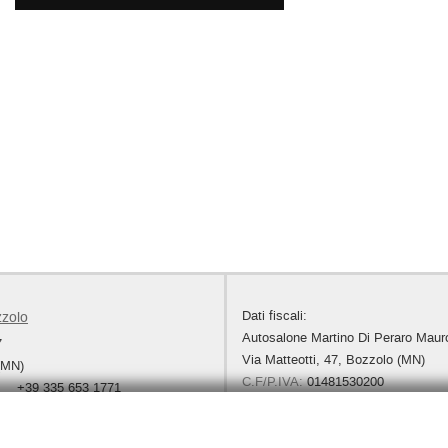
Dati fiscali:
zzolo
Autosalone Martino Di Peraro Maur
7
Via Matteotti, 47, Bozzolo (MN)
(MN)
C.F/P.IVA:
01481530200
+39 335 653 1771
Registro delle imprese:
MN
+39 348 3705981
+39 0376 91195