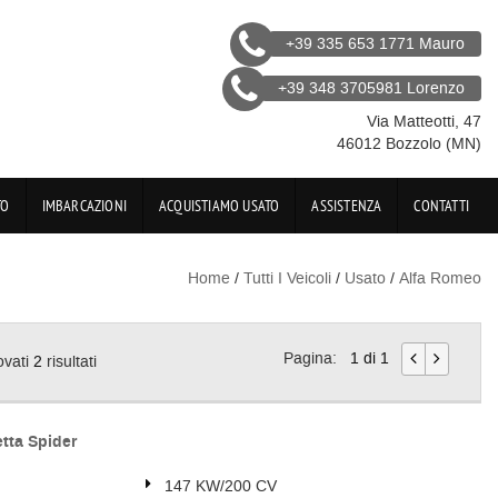
+39 335 653 1771 Mauro
+39 348 3705981 Lorenzo
Via Matteotti, 47
46012 Bozzolo (MN)
TO
IMBARCAZIONI
ACQUISTIAMO USATO
ASSISTENZA
CONTATTI
Home
/
Tutti I Veicoli
/
Usato
/
Alfa Romeo
Pagina:
1 di 1
ovati
2
risultati
tta Spider
147 KW/200 CV