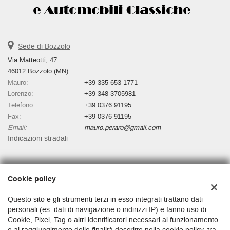
Sede di Bozzolo
Via Matteotti, 47
46012 Bozzolo (MN)
Mauro:
+39 335 653 1771
Lorenzo:
+39 348 3705981
Telefono:
+39 0376 91195
Fax:
+39 0376 91195
Email:
mauro.peraro@gmail.com
Indicazioni stradali
Dati fiscali:
Cookie policy
Autosalone Martino Di Peraro Mauro
Via Matteotti, 47, Bozzolo (MN)
Questo sito e gli strumenti terzi in esso integrati trattano dati
C.F/P.IVA:
01481530200
personali (es. dati di navigazione o indirizzi IP) e fanno uso di
Cookie, Pixel, Tag o altri identificatori necessari al funzionamento
Registro delle imprese:
MN