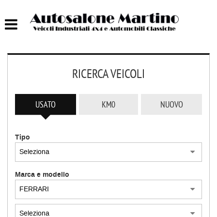
HOME
AUTOCARRI FINO A 75T
RICERCA VEICOLI
AUTOCARRI OLTRE 75T
AUTO
USATO
KM0
NUOVO
IMBARCAZIONI
Tipo
ACQUISTIAMO USATO
Marca e modello
ASSISTENZA
CONTATTI