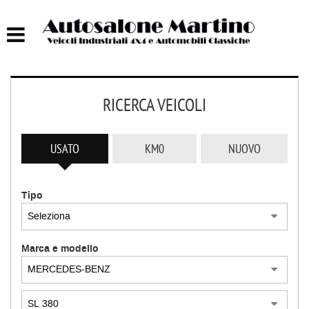
HOME
AUTOCARRI FINO A 75T
RICERCA VEICOLI
AUTOCARRI OLTRE 75T
AUTO
USATO
KM0
NUOVO
IMBARCAZIONI
Tipo
ACQUISTIAMO USATO
Marca e modello
ASSISTENZA
CONTATTI