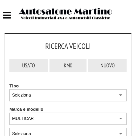
HOME
AUTOCARRI FINO A 75T
RICERCA VEICOLI
AUTOCARRI OLTRE 75T
AUTO
USATO
KM0
NUOVO
IMBARCAZIONI
Tipo
ACQUISTIAMO USATO
Marca e modello
ASSISTENZA
CONTATTI