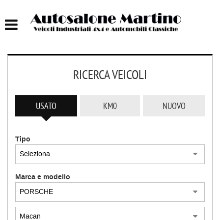
HOME
AUTOCARRI FINO A 75T
RICERCA VEICOLI
AUTOCARRI OLTRE 75T
AUTO
USATO
KM0
NUOVO
IMBARCAZIONI
Tipo
ACQUISTIAMO USATO
Marca e modello
ASSISTENZA
CONTATTI