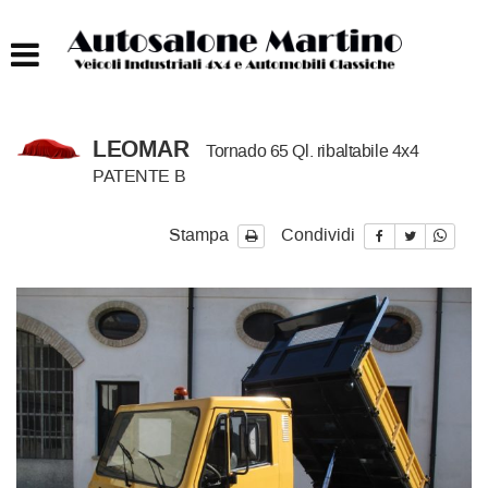
HOME
AUTOCARRI FINO A 75T
LEOMAR
Tornado 65 Ql. ribaltabile 4x4
AUTOCARRI OLTRE 75T
PATENTE B
AUTO
Stampa
Condividi
IMBARCAZIONI
ACQUISTIAMO USATO
ASSISTENZA
CONTATTI