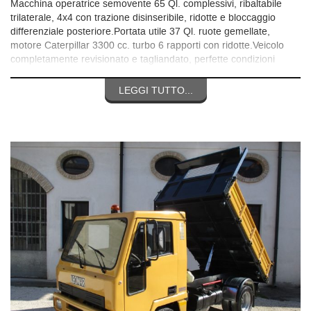
Macchina operatrice semovente 65 Ql. complessivi, ribaltabile
trilaterale, 4x4 con trazione disinseribile, ridotte e bloccaggio
differenziale posteriore.Portata utile 37 Ql. ruote gemellate,
motore Caterpillar 3300 cc. turbo 6 rapporti con ridotte.Veicolo
completamente revisionato e tagliandato, perfette condizioni
generali, pronta consegna.Per qualsiasi informazione chiamare il
3356531771 grazie.
LEGGI TUTTO...