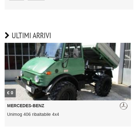
ULTIMI ARRIVI
€ 0
€
MERCEDES-BENZ
Unimog 406 ribaltabile 4x4
U