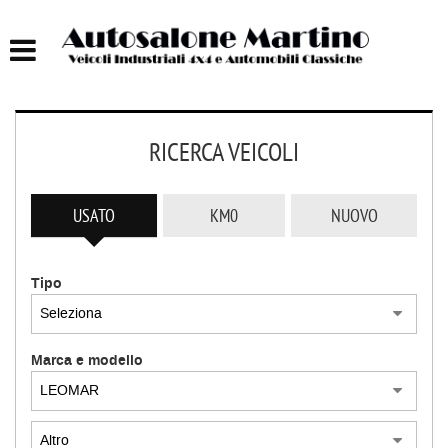
HOME
AUTOCARRI FINO A 75T
RICERCA VEICOLI
AUTOCARRI OLTRE 75T
AUTO
USATO
KM0
NUOVO
IMBARCAZIONI
Tipo
ACQUISTIAMO USATO
Marca e modello
ASSISTENZA
CONTATTI