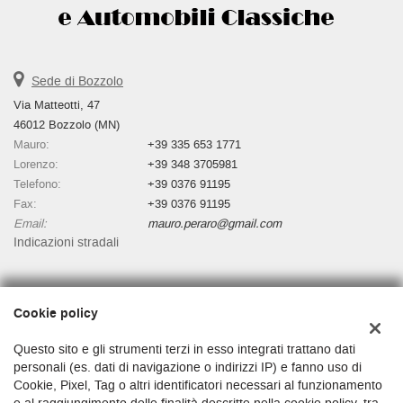
Sede di Bozzolo
Via Matteotti, 47
46012 Bozzolo (MN)
Mauro:
+39 335 653 1771
Lorenzo:
+39 348 3705981
Telefono:
+39 0376 91195
Fax:
+39 0376 91195
Email:
mauro.peraro@gmail.com
Indicazioni stradali
Dati fiscali:
Cookie policy
Autosalone Martino Di Peraro Mauro
Via Matteotti, 47, Bozzolo (MN)
Questo sito e gli strumenti terzi in esso integrati trattano dati
C.F/P.IVA:
01481530200
personali (es. dati di navigazione o indirizzi IP) e fanno uso di
Cookie, Pixel, Tag o altri identificatori necessari al funzionamento
Registro delle imprese:
MN