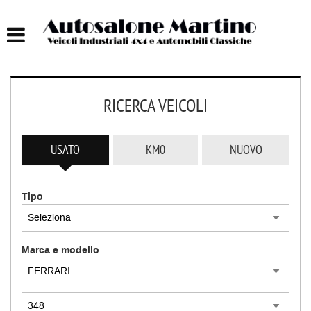
HOME
AUTOCARRI FINO A 75T
RICERCA VEICOLI
AUTOCARRI OLTRE 75T
AUTO
USATO
KM0
NUOVO
IMBARCAZIONI
Tipo
ACQUISTIAMO USATO
Marca e modello
ASSISTENZA
CONTATTI