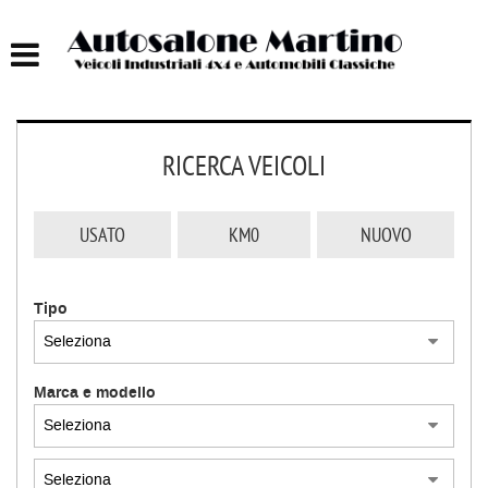
HOME
AUTOCARRI FINO A 75T
RICERCA VEICOLI
AUTOCARRI OLTRE 75T
AUTO
USATO
KM0
NUOVO
IMBARCAZIONI
Tipo
ACQUISTIAMO USATO
Marca e modello
ASSISTENZA
CONTATTI