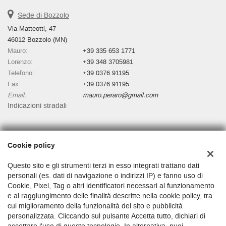
Sede di Bozzolo
Via Matteotti, 47
46012 Bozzolo (MN)
Mauro:
+39 335 653 1771
Lorenzo:
+39 348 3705981
Telefono:
+39 0376 91195
Fax:
+39 0376 91195
Email:
mauro.peraro@gmail.com
Indicazioni stradali
Dati fiscali:
Cookie policy
Autosalone Martino Di Peraro Mauro
Via Matteotti, 47, Bozzolo (MN)
Questo sito e gli strumenti terzi in esso integrati trattano dati
C.F/P.IVA:
01481530200
personali (es. dati di navigazione o indirizzi IP) e fanno uso di
Cookie, Pixel, Tag o altri identificatori necessari al funzionamento
Registro delle imprese:
MN
e al raggiungimento delle finalità descritte nella cookie policy, tra
cui miglioramento della funzionalità del sito e pubblicità
personalizzata. Cliccando sul pulsante Accetta tutto, dichiari di